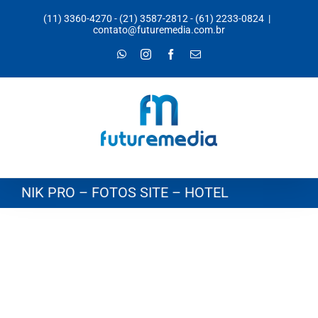
Ir
(11) 3360-4270
-
(21) 3587-2812
-
(61) 2233-0824
|
para
contato@futuremedia.com.br
o
WhatsApp
Instagram
Facebook
E-
mail
conteúdo
NIK PRO – FOTOS SITE – HOTEL