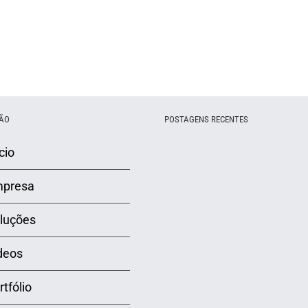
ÃO
POSTAGENS RECENTES
cio
presa
luções
deos
rtfólio