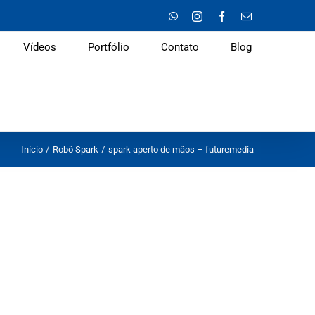
WhatsApp
Instagram
Facebook
E-
mail
Vídeos
Portfólio
Contato
Blog
Início
Robô Spark
spark aperto de mãos – futuremedia